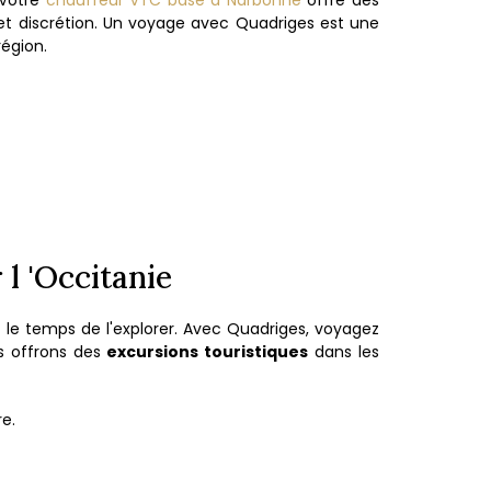
 Votre
chauffeur VTC basé à Narbonne
offre des
et discrétion. Un voyage avec Quadriges est une
égion.
l 'Occitanie
t le temps de l'explorer. Avec Quadriges, voyagez
s offrons des
excursions touristiques
dans les
e.