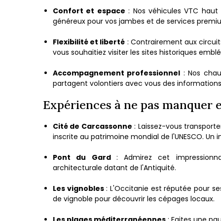
Confort et espace
: Nos véhicules VTC haut 
généreux pour vos jambes et de services premiu
Flexibilité et liberté
: Contrairement aux circuits
vous souhaitiez visiter les sites historiques embl
Accompagnement professionnel
: Nos chauf
partagent volontiers avec vous des informations su
Expériences à ne pas manquer 
Cité de Carcassonne
: Laissez-vous transporte
inscrite au patrimoine mondial de l'UNESCO. Un i
Pont du Gard
: Admirez cet impression
architecturale datant de l'Antiquité.
Les vignobles
: L'Occitanie est réputée pour ses
de vignoble pour découvrir les cépages locaux.
Les plages méditerranéennes
: Faites une pau